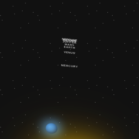
NEPTUNE
URANUS
SATURN
JUPITER
MARS
EARTH
VENUS
MERCURY