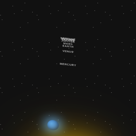
NEPTUNE
URANUS
SATURN
JUPITER
MARS
EARTH
VENUS
MERCURY