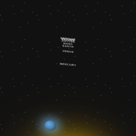
NEPTUNE
URANUS
SATURN
JUPITER
MARS
EARTH
VENUS
MERCURY