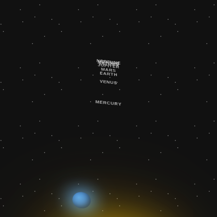
NEPTUNE
URANUS
SATURN
JUPITER
MARS
EARTH
VENUS
MERCURY