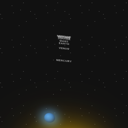
NEPTUNE
URANUS
SATURN
JUPITER
MARS
EARTH
VENUS
MERCURY