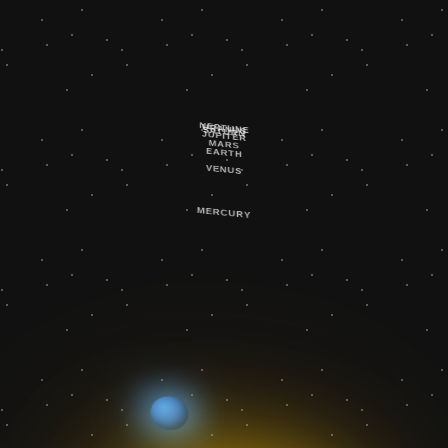
NEPTUNE
URANUS
SATURN
JUPITER
MARS
EARTH
VENUS
MERCURY